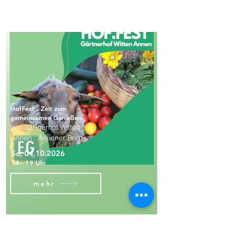
HofFest . Zeit zum
gemeinsamen Genießen
am Gärtnerhof Witten
Annen . Annener Berg
So,
04.10.2026
14 - 19 Uhr
mehr