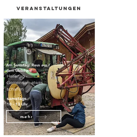
Veranstaltungen
Am Samstag: Raus aus
dem Üblichen!
Helfertag -
Gemeinsam etwas
schaffen
samstags
10 - 13 Uhr
mehr