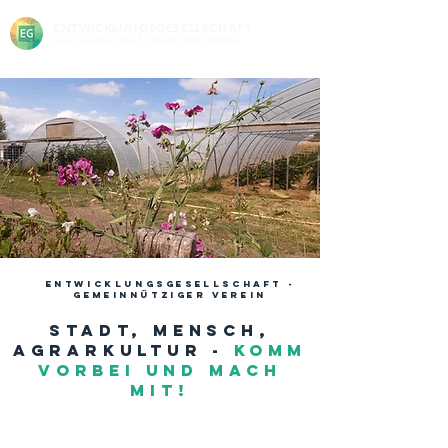
ENTWICKLUNGSGESELLSCHAFT
FÜR GANZHEITLICHE BILDUNG
entwicklungsgesellschaft -
gemeinnütziger Verein
Stadt, Mensch,
Agrarkultur -
komm
VORBEI UND Mach
mit!