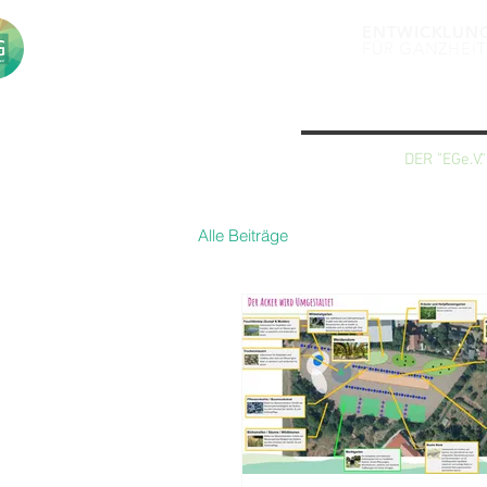
ENTWICKLUN
FÜR GANZHEIT
DER "EGe.V."
Alle Beiträge