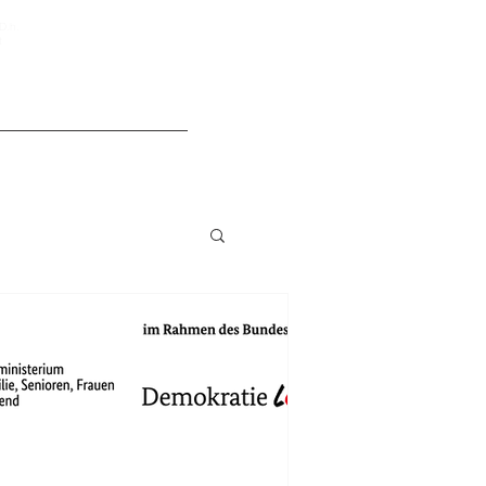
D.h.
t
WirGemüse