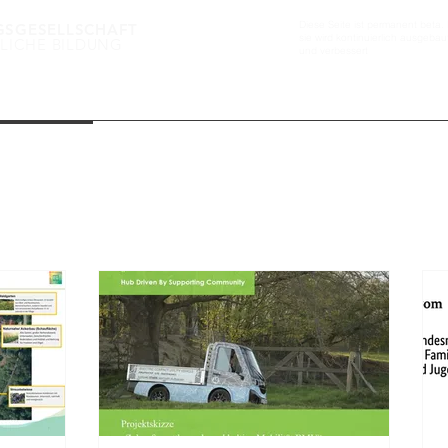
Diese Seite ist permanent beta. 
GSGESELLSCHAFT
sie wird kontinuierlich ausgebau
LICHE BILDUNG
und verbessert
GÄRTEN FÜR DIE GEMEINSCHAFT