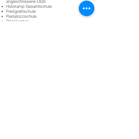
angeschlossene OGS
Holzkamp Gesamtschule
Freiligrathschule
Pestalozzischule
Praktikanten
FÖJ
Studenten
Woover
Kontakt:
Marion Körner (Vorstand)
Mail:
koerner@entwicklungs-gesellschaft.org
Zurück zu Aktivitäten