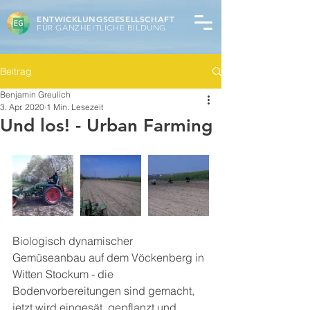
ENTWICKLUNGSGESELLSCHAFT
FÜR GANZHEITLICHE BILDUNG
Beitrag
Benjamin Greulich
3. Apr. 2020
1 Min. Lesezeit
Und los! - Urban Farming
Biologisch dynamischer 
Gemüseanbau auf dem Vöckenberg in 
Witten Stockum - die 
Bodenvorbereitungen sind gemacht, 
jetzt wird eingesät, gepflanzt und 