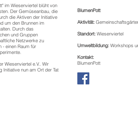
" im Wiesenviertel blüht von
BlumenPott
kästen. Der Gemüseanbau, die
h die Aktiven der Initiative
Aktivität:
Gemeinschaftsgärte
und um den Brunnen im
talten. Durch das
Standort:
Wiesenviertel
chen und Gruppen
aftliche Netzwerke zu
Umweltbildung:
Workshops u
n - einen Raum für
xperimente.
Kontakt:
BlumenPott
r Wiesenviertel e.V.. Wir
Initiative nun am Ort der Tat
.