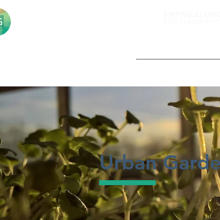
ENTWICKLUN
FÜR GANZHEIT
DER "EGe.V."
Urban Garde