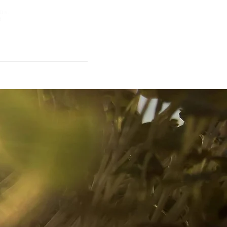
D.h.
t
WirGemüse