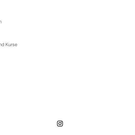
n​
nd Kurse