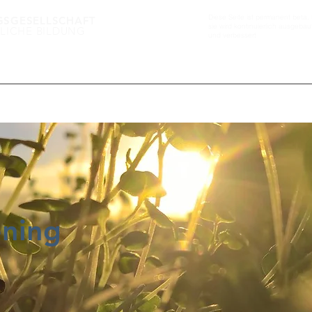
Diese Seite ist permanent beta. 
GSGESELLSCHAFT
sie wird kontinuierlich ausgebau
LICHE BILDUNG
und verbessert
GÄRTEN FÜR DIE GEMEINSCHAFT
ning