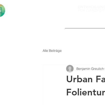
ENTWICKLUN
FÜR GANZHEIT
DER "EGe.V."
Alle Beiträge
Benjamin Greulich
Urban Fa
Folientu