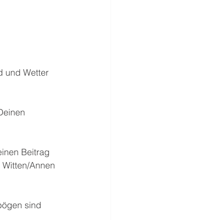
d und Wetter 
 Deinen 
inen Beitrag 
 Witten/Annen 
lbögen sind 