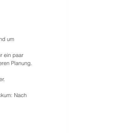
und um 
r ein paar 
eren Planung.
er.
ockum: Nach 