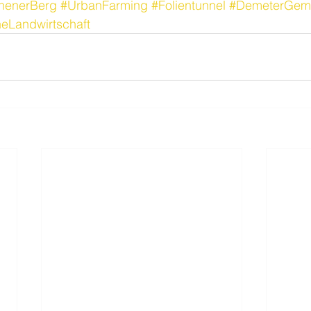
nenerBerg
#UrbanFarming
#Folientunnel
#DemeterGem
heLandwirtschaft