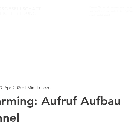
Diese Seite ist permanent beta. 
GSGESELLSCHAFT
sie wird kontinuierlich ausgebau
LICHE BILDUNG
und verbessert
GÄRTEN FÜR DIE GEMEINSCHAFT
3. Apr. 2020
1 Min. Lesezeit
rming: Aufruf Aufbau
nnel